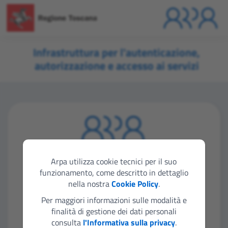
Infrastruttura per l'autenticazione,
autorizzazione e accesso ai servizi
Seleziona lo strumento di autenticazione che
vuoi utilizzare per accedere
Arpa utilizza cookie tecnici per il suo
funzionamento, come descritto in dettaglio
nella nostra
Cookie Policy
.
Entra con SPID
Per maggiori informazioni sulle modalità e
finalità di gestione dei dati personali
consulta
l'Informativa sulla privacy
.
Entra con CIE