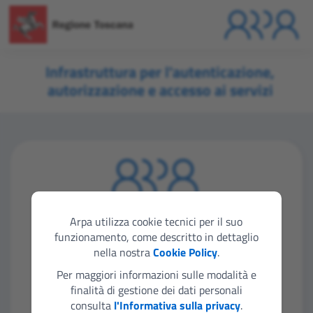
Infrastruttura per l'autenticazione,
autorizzazione e accesso ai servizi
Seleziona lo strumento di autenticazione che
vuoi utilizzare per accedere
Arpa utilizza cookie tecnici per il suo
funzionamento, come descritto in dettaglio
nella nostra
Cookie Policy
.
Entra con SPID
Per maggiori informazioni sulle modalità e
finalità di gestione dei dati personali
consulta
l'Informativa sulla privacy
.
Entra con CIE