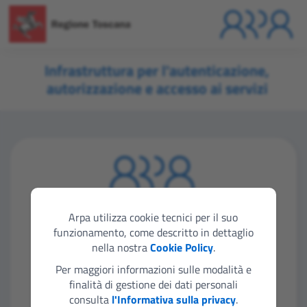
Infrastruttura per l'autenticazione,
autorizzazione e accesso ai servizi
Seleziona lo strumento di autenticazione che
vuoi utilizzare per accedere
Arpa utilizza cookie tecnici per il suo
funzionamento, come descritto in dettaglio
nella nostra
Cookie Policy
.
Entra con SPID
Per maggiori informazioni sulle modalità e
finalità di gestione dei dati personali
consulta
l'Informativa sulla privacy
.
Entra con CIE