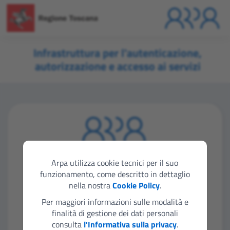
Infrastruttura per l'autenticazione,
autorizzazione e accesso ai servizi
Seleziona lo strumento di autenticazione che
vuoi utilizzare per accedere
Arpa utilizza cookie tecnici per il suo
funzionamento, come descritto in dettaglio
nella nostra
Cookie Policy
.
Entra con SPID
Per maggiori informazioni sulle modalità e
finalità di gestione dei dati personali
consulta
l'Informativa sulla privacy
.
Entra con CIE