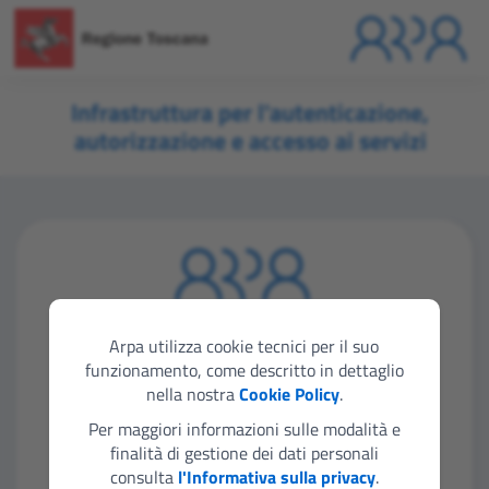
Infrastruttura per l'autenticazione,
autorizzazione e accesso ai servizi
Seleziona lo strumento di autenticazione che
vuoi utilizzare per accedere
Arpa utilizza cookie tecnici per il suo
funzionamento, come descritto in dettaglio
nella nostra
Cookie Policy
.
Entra con SPID
Per maggiori informazioni sulle modalità e
finalità di gestione dei dati personali
consulta
l'Informativa sulla privacy
.
Entra con CIE